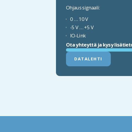
Ohjaus signaali:
0 … 10 V
-5 V … +5 V
IO-Link
Ota yhteyttä ja kysy lisätiet
DATALEHTI