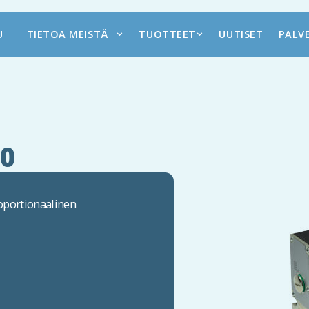
U
TIETOA MEISTÄ
TUOTTEET
UUTISET
PALV
0
oportionaalinen