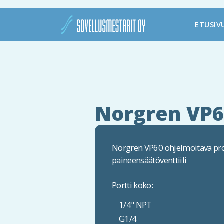
ETUSIV
Norgren VP6
Norgren VP60 ohjelmoitava pr
paineensäätöventtiili
Portti koko:
1/4" NPT
G1/4