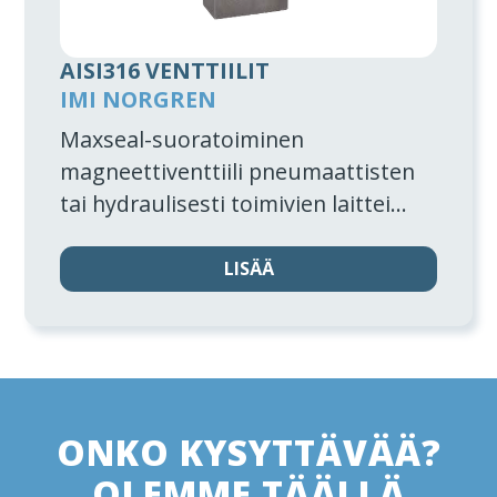
AISI316 VENTTIILIT
IMI NORGREN
Maxseal-suoratoiminen
magneettiventtiili pneumaattisten
tai hydraulisesti toimivien laittei...
LISÄÄ
ONKO KYSYTTÄVÄÄ?
OLEMME TÄÄLLÄ