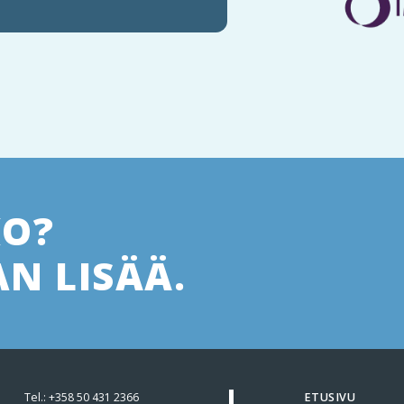
KO?
N LISÄÄ.
Tel.:
+358 50 431 2366
ETUSIVU