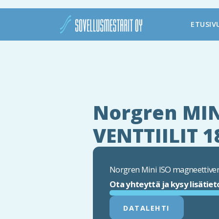
ETUSIV
Norgren MIN
VENTTIILIT 
Norgren Mini ISO magneettive
Ota yhteyttä ja kysy lisätiet
DATALEHTI