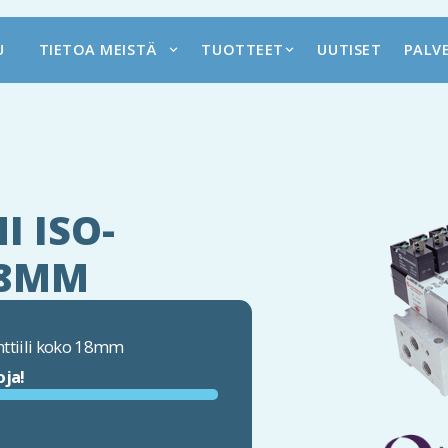
U
TIETOA MEISTÄ
TUOTTEET
UUTISET
PALV
I ISO-
18MM
nttiili koko 18mm
oja!