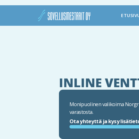
ETUSIV
INLINE VENTT
Monipuolinen valikoima Norgre
varastosta.
Ota yhteyttä ja kysy lisätiet