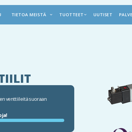
U
TIETOA MEISTÄ
TUOTTEET
UUTISET
PALV
IILIT
n venttiileitä suoraan
oja!