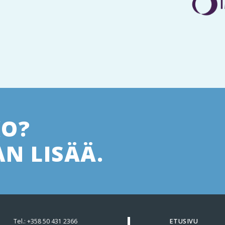
KO?
N LISÄÄ.
Tel.:
+358 50 431 2366
ETUSIVU