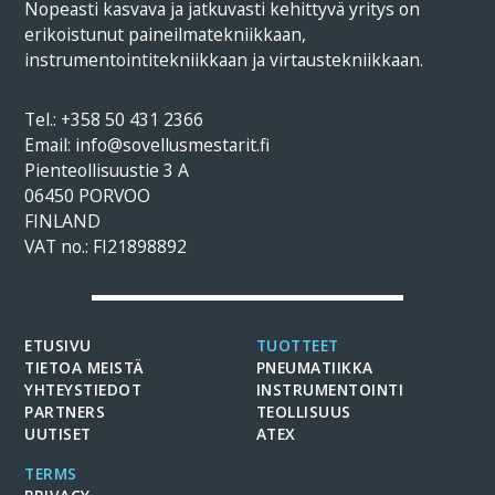
Nopeasti kasvava ja jatkuvasti kehittyvä yritys on
erikoistunut paineilmatekniikkaan,
instrumentointitekniikkaan ja virtaustekniikkaan.
Tel.:
+358 50 431 2366
Email: info@sovellusmestarit.fi
Pienteollisuustie 3 A
06450 PORVOO
FINLAND
VAT no.: FI21898892
ETUSIVU
TUOTTEET
TIETOA MEISTÄ
PNEUMATIIKKA
YHTEYSTIEDOT
INSTRUMENTOINTI
PARTNERS
TEOLLISUUS
UUTISET
ATEX
TERMS