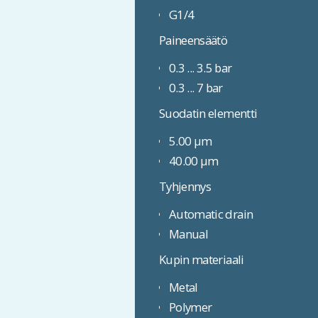
G1/4
Paineensäätö
0.3 ... 3.5 bar
0.3 ... 7 bar
Suodatin elementti
5.00 µm
40.00 µm
Tyhjennys
Automatic drain
Manual
Kupin materiaali
Metal
Polymer