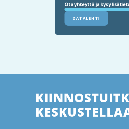
Ota yhteyttä ja kysy lisätiet
DATALEHTI
KIINNOSTUIT
KESKUSTELLAA