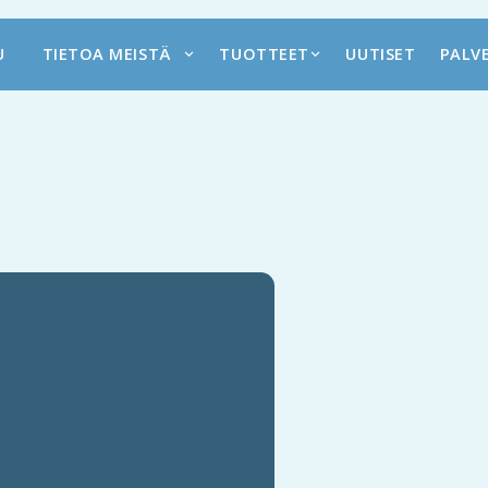
U
TIETOA MEISTÄ
TUOTTEET
UUTISET
PALV