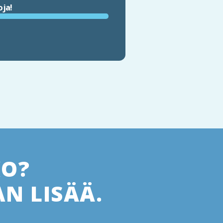
oja!
KO?
N LISÄÄ.