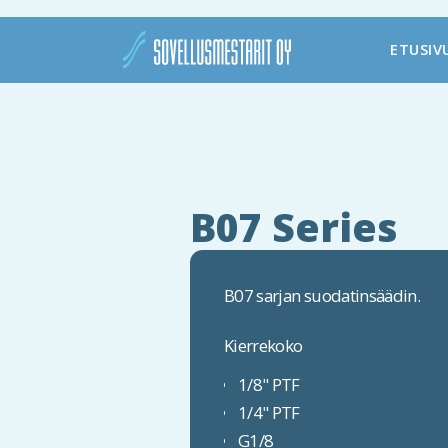
ETUSIV
B07 Series
B07 sarjan suodatinsäädin.
Kierrekoko
1/8" PTF
1/4" PTF
G1/8