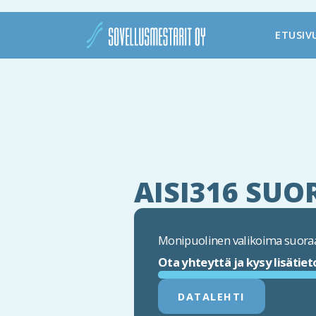
ETUSIV
AISI316 SUO
Monipuolinen valikoima suoraa
Ota yhteyttä ja kysy lisätiet
DATALEHTI