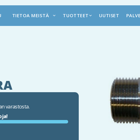
U
TIETOA MEISTÄ
TUOTTEET
UUTISET
PALV
RA
n varastosta.
oja!