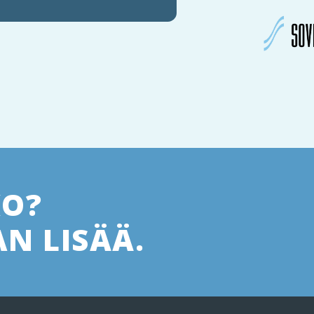
KO?
N LISÄÄ.